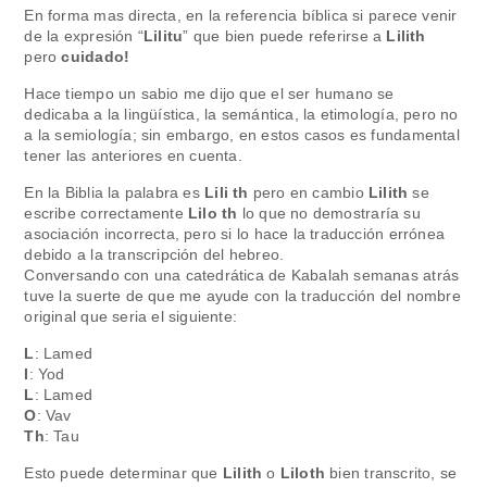
En forma mas directa, en la referencia bíblica si parece venir
de la expresión “
Lilitu
” que bien puede referirse a
Lilith
pero
cuidado!
Hace tiempo un sabio me dijo que el ser humano se
dedicaba a la lingüística, la semántica, la etimología, pero no
a la semiología; sin embargo, en estos casos es fundamental
tener las anteriores en cuenta.
En la Biblia la palabra es
Lili th
pero en cambio
Lilith
se
escribe correctamente
Lilo th
lo que no demostraría su
asociación incorrecta, pero si lo hace la traducción errónea
debido a la transcripción del hebreo.
Conversando con una catedrática de Kabalah semanas atrás
tuve la suerte de que me ayude con la traducción del nombre
original que seria el siguiente:
L
: Lamed
I
: Yod
L
: Lamed
O
: Vav
Th
: Tau
Esto puede determinar que
Lilith
o
Liloth
bien transcrito, se