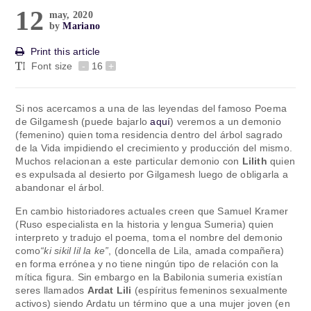
12
may, 2020
by
Mariano
Print this article
Font size
-
16
+
Si nos acercamos a una de las leyendas del famoso Poema
de Gilgamesh (puede bajarlo
aquí
) veremos a un demonio
(femenino) quien toma residencia dentro del árbol sagrado
de la Vida impidiendo el crecimiento y producción del mismo.
Muchos relacionan a este particular demonio con
Lilith
quien
es expulsada al desierto por Gilgamesh luego de obligarla a
abandonar el árbol.
En cambio historiadores actuales creen que Samuel Kramer
(Ruso especialista en la historia y lengua Sumeria) quien
interpreto y tradujo el poema, toma el nombre del demonio
como
“ki sikil lil la ke”
, (doncella de Lila, amada compañera)
en forma errónea y no tiene ningún tipo de relación con la
mítica figura. Sin embargo en la Babilonia sumeria existían
seres llamados
Ardat Lili
(espíritus femeninos sexualmente
activos) siendo Ardatu un término que a una mujer joven (en