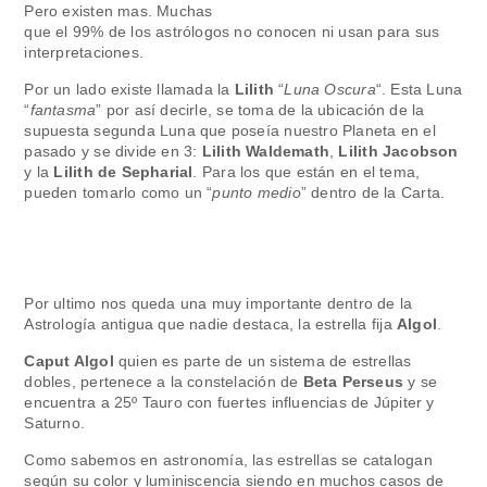
Pero existen mas. Muchas
que el 99% de los astrólogos no conocen ni usan para sus
interpretaciones.
Por un lado existe llamada la
Lilith
“
Luna Oscura
“. Esta Luna
“
fantasma
” por así decirle, se toma de la ubicación de la
supuesta segunda Luna que poseía nuestro Planeta en el
pasado y se divide en 3:
Lilith Waldemath
,
Lilith Jacobson
y la
Lilith de Sepharial
. Para los que están en el tema,
pueden tomarlo como un “
punto medio
” dentro de la Carta.
Por ultimo nos queda una muy importante dentro de la
Astrología antigua que nadie destaca, la estrella fija
Algol
.
Caput Algol
quien es parte de un sistema de estrellas
dobles, pertenece a la constelación de
Beta Perseus
y se
encuentra a 25º Tauro con fuertes influencias de Júpiter y
Saturno.
Como sabemos en astronomía, las estrellas se catalogan
según su color y luminiscencia siendo en muchos casos de